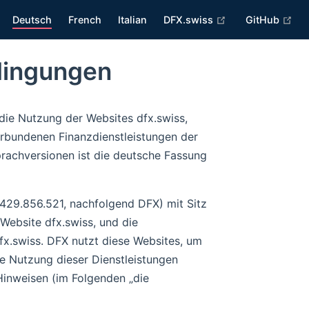
(opens new wind
(op
Deutsch
French
Italian
DFX.swiss
GitHub
dingungen
ie Nutzung der Websites dfx.swiss,
verbundenen Finanzdienstleistungen der
rachversionen ist die deutsche Fassung
29.856.521, nachfolgend DFX) mit Sitz
Website dfx.swiss, und die
x.swiss. DFX nutzt diese Websites, um
ie Nutzung dieser Dienstleistungen
 Hinweisen (im Folgenden „die