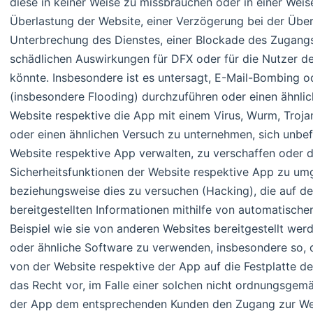
diese in keiner Weise zu missbrauchen oder in einer Weise
Überlastung der Website, einer Verzögerung bei der Über
Unterbrechung des Dienstes, einer Blockade des Zugangs
schädlichen Auswirkungen für DFX oder für die Nutzer de
könnte. Insbesondere ist es untersagt, E-Mail-Bombing od
(insbesondere Flooding) durchzuführen oder einen ähnli
Website respektive die App mit einem Virus, Wurm, Trojan
oder einen ähnlichen Versuch zu unternehmen, sich unbefu
Website respektive App verwalten, zu verschaffen oder d
Sicherheitsfunktionen der Website respektive App zu um
beziehungsweise dies zu versuchen (Hacking), die auf d
bereitgestellten Informationen mithilfe von automatisc
Beispiel wie sie von anderen Websites bereitgestellt werd
oder ähnliche Software zu verwenden, insbesondere so,
von der Website respektive der App auf die Festplatte de
das Recht vor, im Falle einer solchen nicht ordnungsgem
der App dem entsprechenden Kunden den Zugang zur Webs