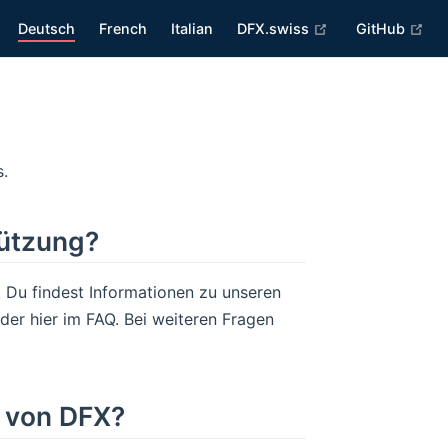
(opens new wind
(op
Deutsch
French
Italian
DFX.swiss
GitHub
s.
tützung?
. Du findest Informationen zu unseren
er hier im FAQ. Bei weiteren Fragen
e von DFX?