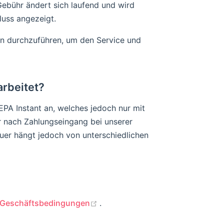
Gebühr ändert sich laufend und wird
luss angezeigt.
on durchzuführen, um den Service und
arbeitet?
PA Instant an, welches jedoch nur mit
r nach Zahlungseingang bei unserer
auer hängt jedoch von unterschiedlichen
(opens new window)
 Geschäftsbedingungen
.