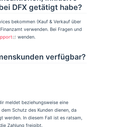
bei DFX getätigt habe?
rvices bekommen (Kauf & Verkauf über
s Finanzamt verwenden. Bei Fragen und
(opens new window)
pport
wenden.
ehmenskunden verfügbar?
ir meldet beziehungsweise eine
l dem Schutz des Kunden dienen, da
 werden. In diesem Fall ist es ratsam,
ie Zahlung freigibt.